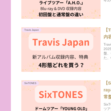
年3
【T
Travis Japan
内
Tr
20
盤、
た、
【S
SixTONES
ra
常
Si
ツア