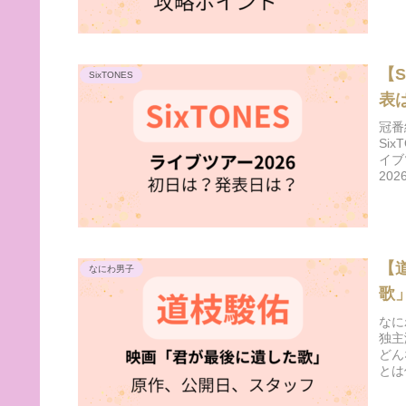
【
SixTONES
表
冠番
Si
イブ
20
【
なにわ男子
歌
なに
独主
どん
とは