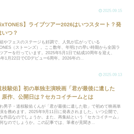
2025.09.15
SixTONES】ライブツアー2026はいつスタート？発
はいつ？
組やフェスのステージも好調で、人気が広がっている
xTONES（ストーンズ）。ここ数年、年明けの早い時期から全国ラ
ツアーを行っています。2025年5月1日で結成10周年を迎え、
26年1月22日でCDデビュー6周年。2026年の...
2025.09.13
道枝駿佑】初の単独主演映画「君が最後に遺した
」原作、公開日は？セカコイチームとは
わ男子・道枝駿佑くんが「君が最後に遺した歌」で初めて映画単
演を務めます。2025年9月11日に発表されました。いつ公開で、
な作品なのでしょうか。また、再集結という「セカコイチーム」
何なのでしょうか。この記事では、筆者が見聞き...