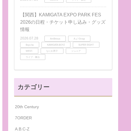
【関西】KAMIGATA EXPO PARK FES
2026の日程・チケット申し込み・グッズ
情報
2026.07.28
AmBitious
Aぇ! Group
Boys be
KAMIGATA BOYZ
SUPER EIGHT
WEST.
なにわ男子
ジュニア
ライブ・舞台
カテゴリー
20th Century
7ORDER
A.B.C-Z