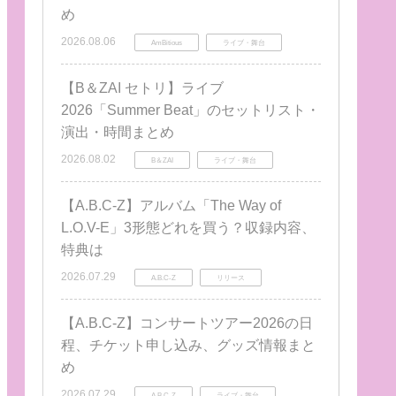
め
2026.08.06
AmBitious
ライブ・舞台
【B＆ZAI セトリ】ライブ
2026「Summer Beat」のセットリスト・
演出・時間まとめ
2026.08.02
B＆ZAI
ライブ・舞台
【A.B.C-Z】アルバム「The Way of
L.O.V-E」3形態どれを買う？収録内容、
特典は
2026.07.29
A.B.C-Z
リリース
【A.B.C-Z】コンサートツアー2026の日
程、チケット申し込み、グッズ情報まと
め
2026.07.29
A.B.C-Z
ライブ・舞台