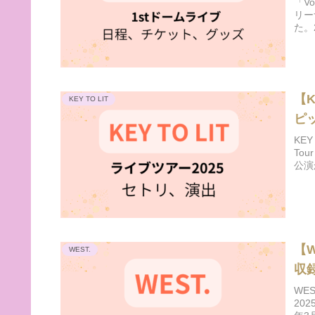
「V
リー
た。
【K
KEY TO LIT
ピ
KE
Tou
公演
【W
WEST.
収
WE
202