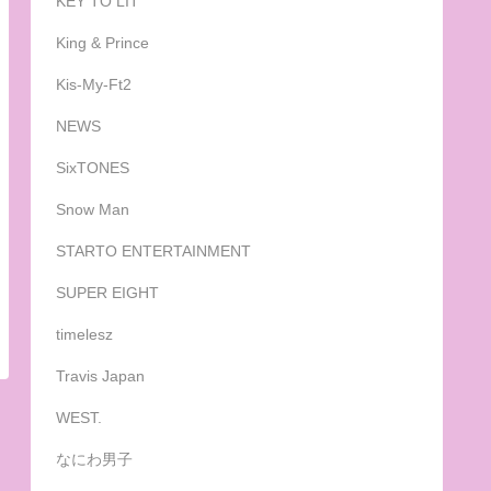
KEY TO LIT
King & Prince
Kis-My-Ft2
NEWS
SixTONES
Snow Man
STARTO ENTERTAINMENT
SUPER EIGHT
timelesz
Travis Japan
WEST.
なにわ男子