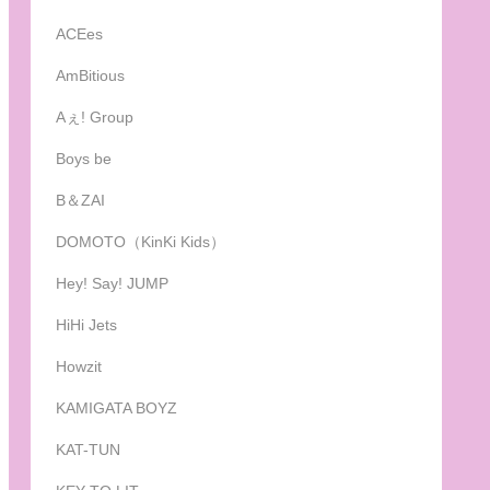
ACEes
AmBitious
Aぇ! Group
Boys be
B＆ZAI
DOMOTO（KinKi Kids）
Hey! Say! JUMP
HiHi Jets
Howzit
KAMIGATA BOYZ
KAT-TUN