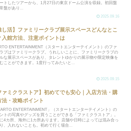
ートしたツアーから、1月27日の東京ドーム公演を収録。初回盤
常盤があり...
2025.09.16
推し活】ファミリークラブ展示スペースどんなとこ
？入館方法、注意ポイントは
ARTO ENTERTAINMENT（スタートエンターテイメント）のファ
ラブはファミリークラブ。うれしいことに、ファミリークラブの
ルな展示スペースがあり、タレントゆかりの展示物や限定映像を
むことができます。1度行ってみたいと...
2025.09.15
ファミクラストア】初めてでも安心｜入店方法・購
方法・攻略ポイント
TARTO ENTERTAINMENT」（スタートエンターテイメント）の
ントの写真やグッズを買うことができる「ファミクラストア」。
に4カ所、海外に1カ所あります。店舗や日時によっては混み合っ
り、入れないことも。初めて行く場合...