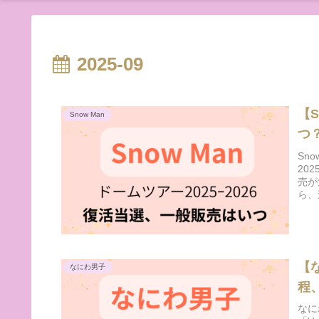
2025-09
【S
Snow Man
つ
Sn
20
売が
ら、
【
なにわ男子
程
なに