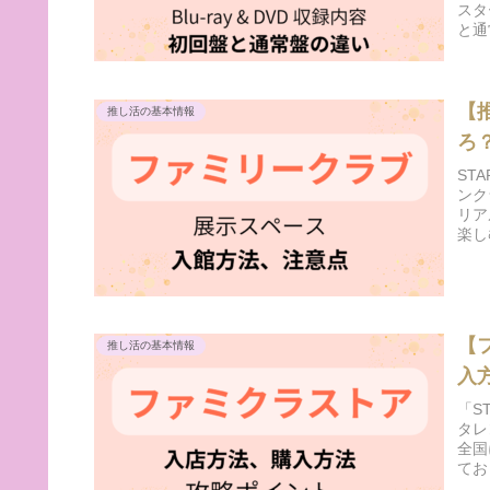
スタ
と通
【
推し活の基本情報
ろ
ST
ンク
リア
楽し
【
推し活の基本情報
入
「S
タレ
全国
てお