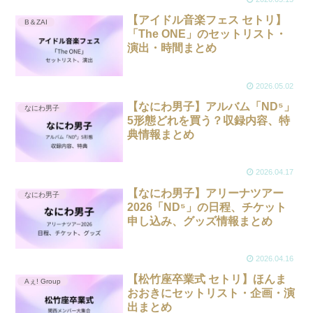
【アイドル音楽フェス セトリ】
B＆ZAI
「The ONE」のセットリスト・
演出・時間まとめ
2026.05.02
【なにわ男子】アルバム「ND⁵」
なにわ男子
5形態どれを買う？収録内容、特
典情報まとめ
2026.04.17
【なにわ男子】アリーナツアー
なにわ男子
2026「ND⁵」の日程、チケット
申し込み、グッズ情報まとめ
2026.04.16
【松竹座卒業式 セトリ】ほんま
Aぇ! Group
おおきにセットリスト・企画・演
出まとめ