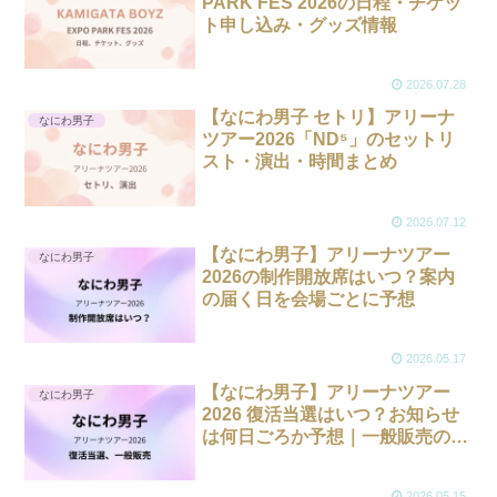
PARK FES 2026の日程・チケッ
ト申し込み・グッズ情報
2026.07.28
【なにわ男子 セトリ】アリーナ
なにわ男子
ツアー2026「ND⁵」のセットリ
スト・演出・時間まとめ
2026.07.12
【なにわ男子】アリーナツアー
なにわ男子
2026の制作開放席はいつ？案内
の届く日を会場ごとに予想
2026.05.17
【なにわ男子】アリーナツアー
なにわ男子
2026 復活当選はいつ？お知らせ
は何日ごろか予想｜一般販売の目
安も
2026.05.15