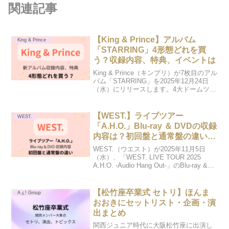
関連記事
【King & Prince】アルバム
King & Prince
「STARRING」4形態どれを買
う？収録内容、特典、イベントは
King & Prince（キンプリ）が7枚目のアル
バム「STARRING」を2025年12月24日
（水）にリリースします。4大ドームツア
ー開催の発表とともに、10月24日に発表
されました。今回は「リリース記念 プレ
ミアイベント」が予定され...
【WEST.】ライブツアー
WEST.
「A.H.O.」Blu-ray ＆ DVDの収録
内容は？初回盤と通常盤の違い
は？
WEST.（ウエスト）が2025年11月5日
（水）、「WEST. LIVE TOUR 2025
A.H.O. -Audio Hang Out-」のBlu-ray &
DVDを発売します。2025年3月にスター
トしたアリーナツアーから、5月6...
【松竹座卒業式 セトリ】ほんま
Aぇ! Group
おおきにセットリスト・企画・演
出まとめ
関西ジュニア時代に大阪松竹座に出演し