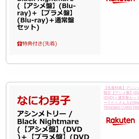
【先着特典】アシンメトリー
限定【アシメ盤】(D
(DVD)＋通常盤セッ
ードたくさん入れNightm
TRADING CARD PA