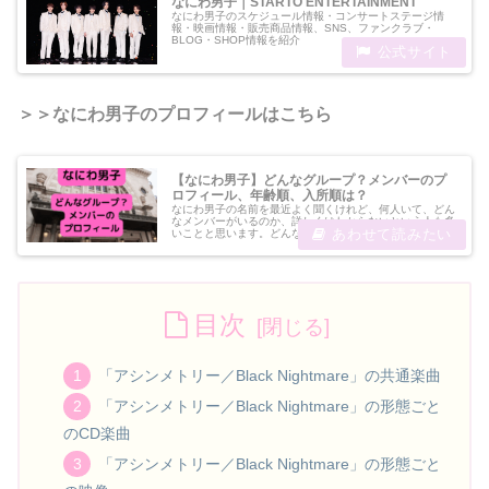
なにわ男子｜STARTO ENTERTAINMENT
なにわ男子のスケジュール情報・コンサートステージ情
報・映画情報・販売商品情報、SNS、ファンクラブ・
BLOG・SHOP情報を紹介
＞＞なにわ男子のプロフィールはこちら
【なにわ男子】どんなグループ？メンバーのプ
ロフィール、年齢順、入所順は？
なにわ男子の名前を最近よく聞くけれど、何人いて、どん
なメンバーがいるのか、詳しくはわからないという人も多
いことと思います。どんなグループなのか、どんなメンバ
ーがいるのか。この記事では、筆者が見聞きした経験のほ
かSNSなどの情報からご紹介しま...
目次
「アシンメトリー／Black Nightmare」の共通楽曲
「アシンメトリー／Black Nightmare」の形態ごと
のCD楽曲
「アシンメトリー／Black Nightmare」の形態ごと