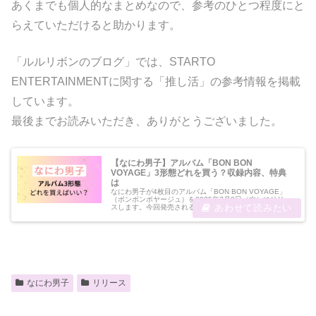
あくまでも個人的なまとめなので、参考のひとつ程度にと
らえていただけると助かります。
「ルルリボンのブログ」では、STARTO
ENTERTAINMENTに関する「推し活」の参考情報を掲載
しています。
最後までお読みいただき、ありがとうございました。
【なにわ男子】アルバム「BON BON
VOYAGE」3形態どれを買う？収録内容、特典
は
なにわ男子が4枚目のアルバム「BON BON VOYAGE」
（ボンボンボヤージュ）を2025年7月2日（水）にリリー
スします。今回発売されるのは、初回限定盤1と初回限定
盤2、通常盤の3形態。それぞれ先着特典も異なり、どれ
を買うのがいいのか、...
なにわ男子
リリース