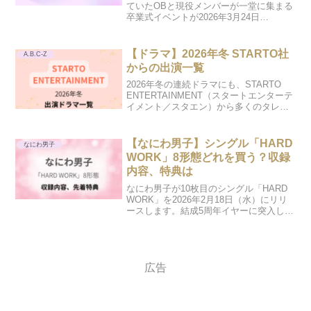
ていたOBと現役メンバーが一堂に集まる
卒業式イベントが2026年3月24日
（火）、開催されました。タイトルは
「ほんまおおきに大阪松竹座～WE are 松
竹座男子。今まで永らくお世話になりま
【ドラマ】2026年冬 STARTO社
A.B.C-Z
した。関ジュの頃...
からの出演一覧
2026年冬の連続ドラマにも、STARTO
ENTERTAINMENT（スタートエンターテ
イメント／スタエン）から多くのタレン
トが出演します。誰がどんな作品に挑む
のでしょうか。公式サイトやSNSなどの
情報から、配信番組も含め、まとめてご
【なにわ男子】シングル「HARD
なにわ男子
紹介...
WORK」8形態どれを買う？収録
内容、特典は
なにわ男子が10枚目のシングル「HARD
WORK」を2026年2月18日（水）にリリ
ースします。結成5周年イヤーに突入して
最初のシングルで、1月9日（金）に発表
されました。初回限定盤1、初回限定盤
2、通常盤、期間生産限定エディション、
ファ...
広告