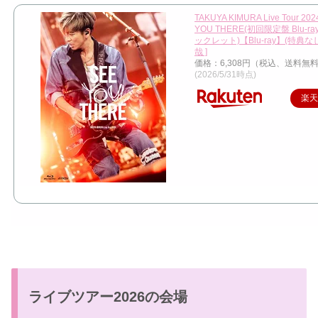
TAKUYA KIMURA Live Tour 202
YOU THERE(初回限定盤 Blu-r
ックレット)【Blu-ray】(特典なし
哉 ]
価格：6,308円（税込、送料無料
(2026/5/31時点)
楽
ライブツアー2026の会場