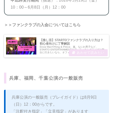
申込み受付期間
（抽選）：2026年5月29日（金）
10：00～6月8日（月）12：00
＞＞ファンクラブの入会についてはこちら
【推し活】STARTOファンクラブの入り方は？
初心者向けに丁寧解説
Snow ManやKing & Prince、嵐、なにわ男子など、
STARTO ENTERTAINMENTのアーティストのライブや舞
台に行きたいなら、オフィシャルファンクラブへの入会は
必須です。トーク番組「ボクらの時代」（フジテレビ系）
の2...
兵庫、福岡、千葉公演の一般販売
兵庫公演の一般販売（プレイガイド）は8月9日
（日）12：00からです。
「注釈付き指定」「立見指定」があります