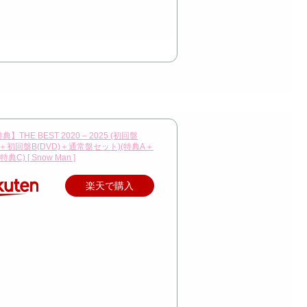
】THE BEST 2020 – 2025 (初回盤
D)＋初回盤B(DVD)＋通常盤セット)(特典A＋
C) [ Snow Man ]
楽天で購入