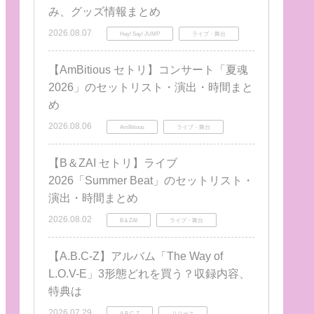
み、グッズ情報まとめ
2026.08.07
Hey! Say! JUMP
ライブ・舞台
【AmBitious セトリ】コンサート「夏魂
2026」のセットリスト・演出・時間まと
め
2026.08.06
AmBitious
ライブ・舞台
【B＆ZAI セトリ】ライブ
2026「Summer Beat」のセットリスト・
演出・時間まとめ
2026.08.02
B＆ZAI
ライブ・舞台
【A.B.C-Z】アルバム「The Way of
L.O.V-E」3形態どれを買う？収録内容、
特典は
2026.07.29
A.B.C-Z
リリース