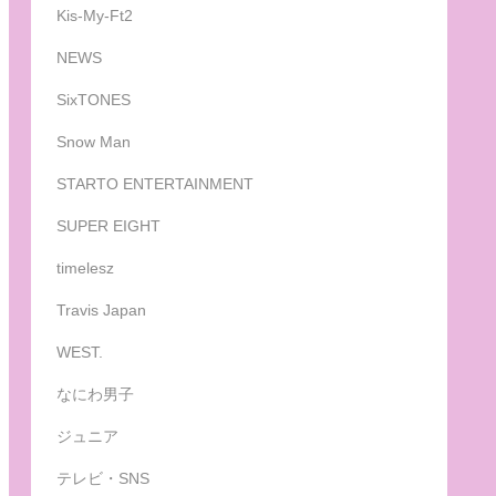
Kis-My-Ft2
NEWS
SixTONES
Snow Man
STARTO ENTERTAINMENT
SUPER EIGHT
timelesz
Travis Japan
WEST.
なにわ男子
ジュニア
テレビ・SNS