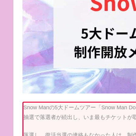
Snow Manの5大ドームツアー「Snow Man Do
抽選で落選者が続出し、いま最もチケットが
落選し、復活当選の連絡もなかった人は、制