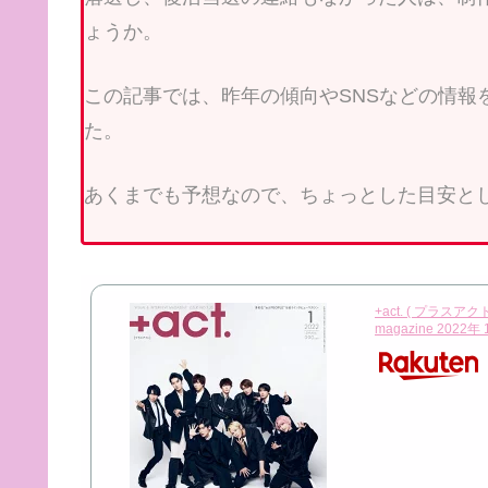
ょうか。
この記事では、昨年の傾向やSNSなどの情報
た。
あくまでも予想なので、ちょっとした目安と
+act. ( プラスアクト )
magazine 2022