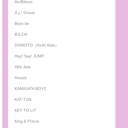
AmBitious
Aぇ! Group
Boys be
B＆ZAI
DOMOTO（KinKi Kids）
Hey! Say! JUMP
HiHi Jets
Howzit
KAMIGATA BOYZ
KAT-TUN
KEY TO LIT
King & Prince