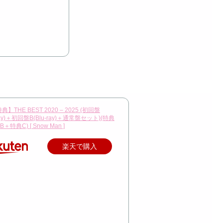
】THE BEST 2020 – 2025 (初回盤
-ray)＋初回盤B(Blu-ray)＋通常盤セット)(特典
＋特典C) [ Snow Man ]
楽天で購入