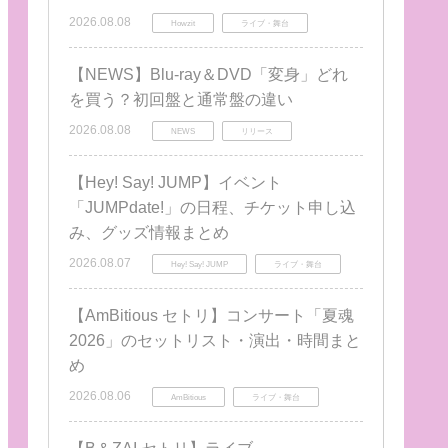
2026.08.08
Howzit
ライブ・舞台
【NEWS】Blu-ray＆DVD「変身」どれ
を買う？初回盤と通常盤の違い
2026.08.08
NEWS
リリース
【Hey! Say! JUMP】イベント
「JUMPdate!」の日程、チケット申し込
み、グッズ情報まとめ
2026.08.07
Hey! Say! JUMP
ライブ・舞台
【AmBitious セトリ】コンサート「夏魂
2026」のセットリスト・演出・時間まと
め
2026.08.06
AmBitious
ライブ・舞台