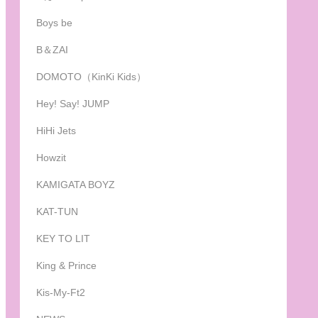
Boys be
B＆ZAI
DOMOTO（KinKi Kids）
Hey! Say! JUMP
HiHi Jets
Howzit
KAMIGATA BOYZ
KAT-TUN
KEY TO LIT
King & Prince
Kis-My-Ft2