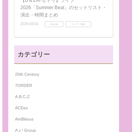
【B＆ZAI セトリ】ライブ
2026「Summer Beat」のセットリスト・
演出・時間まとめ
2026.08.02
B＆ZAI
ライブ・舞台
カテゴリー
20th Century
7ORDER
A.B.C-Z
ACEes
AmBitious
Aぇ! Group