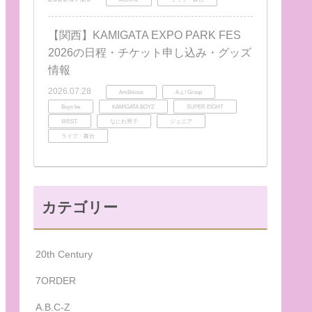
【関西】KAMIGATA EXPO PARK FES
2026の日程・チケット申し込み・グッズ
情報
2026.07.28
AmBitious
Aぇ! Group
Boys be
KAMIGATA BOYZ
SUPER EIGHT
WEST.
なにわ男子
ジュニア
ライブ・舞台
カテゴリー
20th Century
7ORDER
A.B.C-Z