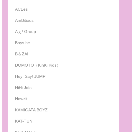
ACEes
AmBitious
Aぇ! Group
Boys be
B＆ZAI
DOMOTO（KinKi Kids）
Hey! Say! JUMP
HiHi Jets
Howzit
KAMIGATA BOYZ
KAT-TUN