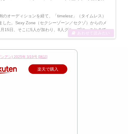
のオーディションを経て、「timelesz」（タイムレス）
した。Sexy Zone（セクシーゾーン／セクゾ）からのメ
2月15日、そこに5人が加わり、8人グループに。これまで...
アンアン) 2025年 3/19号 [雑誌]
楽天で購入