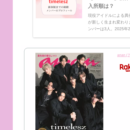
入所順は？
現役アイドルによる異例
が新しく生まれ変わりま
ンバーは3人。2025年
anan (