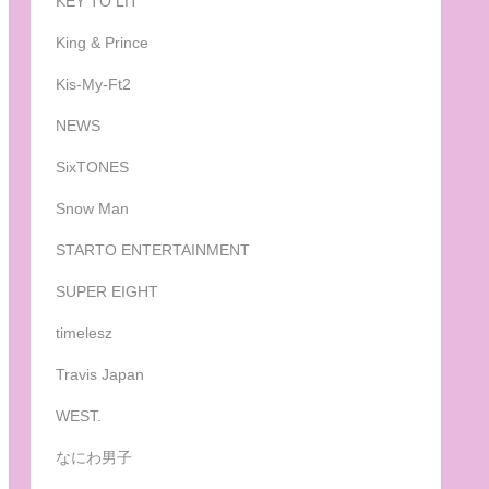
KEY TO LIT
King & Prince
Kis-My-Ft2
NEWS
SixTONES
Snow Man
STARTO ENTERTAINMENT
SUPER EIGHT
timelesz
Travis Japan
WEST.
なにわ男子