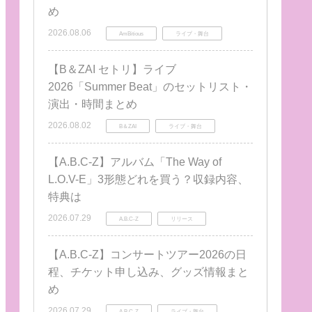
め
2026.08.06
AmBitious
ライブ・舞台
【B＆ZAI セトリ】ライブ
2026「Summer Beat」のセットリスト・
演出・時間まとめ
2026.08.02
B＆ZAI
ライブ・舞台
【A.B.C-Z】アルバム「The Way of
L.O.V-E」3形態どれを買う？収録内容、
特典は
2026.07.29
A.B.C-Z
リリース
【A.B.C-Z】コンサートツアー2026の日
程、チケット申し込み、グッズ情報まと
め
2026.07.29
A.B.C-Z
ライブ・舞台