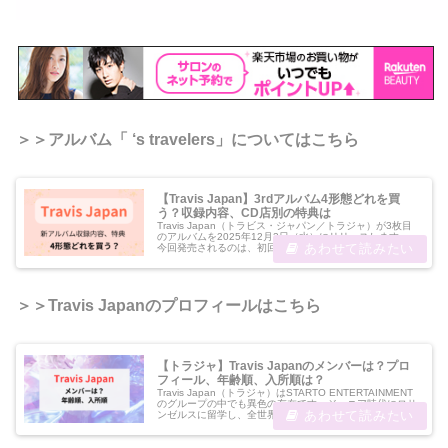
＞＞アルバム「 ‘s travelers」についてはこちら
【Travis Japan】3rdアルバム4形態どれを買
う？収録内容、CD店別の特典は
Travis Japan（トラビス・ジャパン／トラジャ）が3枚目
のアルバムを2025年12月3日（水）にリリースします。
今回発売されるのは、初回T盤、初回J盤、通常盤、ファ
ンクラブ会員（FC）限定盤の4形態。また、CDショップ
ごとに異なる9...
＞＞Travis Japanのプロフィールはこちら
【トラジャ】Travis Japanのメンバーは？プロ
フィール、年齢順、入所順は？
Travis Japan（トラジャ）はSTARTO ENTERTAINMENT
のグループの中でも異色の存在です。ジュニア時代にロサ
ンゼルスに留学し、全世界デビュー。楽曲リリースはデジ
タル配信が中心。音楽番組や配信で高度なシンクロダンス
が認知...