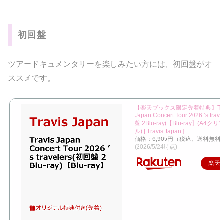
初回盤
ツアードキュメンタリーを楽しみたい方には、初回盤がオ
ススメです。
【楽天ブックス限定先着特典】Tra
Japan Concert Tour 2026 ’s tr
盤 2Blu-ray)【Blu-ray】(A4
ル) [ Travis Japan ]
価格：6,905円（税込、送料無料
(2026/5/24時点)
楽