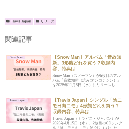
Travis Japan
リリース
関連記事
【Snow Man】アルバム「音故知
Snow Man
新」3形態どれを買う？収録内
容、特典は
Snow Man（スノーマン）が5枚目のアル
バム「音故知新（読み:オンコチシン）」
を2025年11月5日（水）にリリースしま
す。今回発売されるのは、初回盤Aと初回
盤B、通常盤の3形態。どれを買うのがい
いのか、迷う人もいるでしょう。この記
【Travis Japan】シングル「陰ニ
Travis Japan
事で...
モ日向ニモ」4形態どれを買う？
収録内容、特典は
Travis Japan（トラビス・ジャパン）が
2026年4月15日（水）、2枚目のCDシング
ル「陰ニモ日向ニモ」(かげにもひなたに