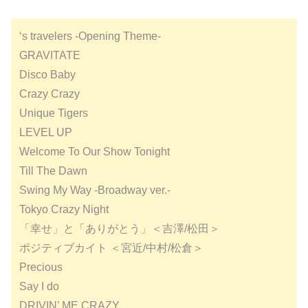
‘s travelers -Opening Theme-
GRAVITATE
Disco Baby
Crazy Crazy
Unique Tigers
LEVEL UP
Welcome To Our Show Tonight
Till The Dawn
Swing My Way -Broadway ver.-
Tokyo Crazy Night
「幸せ」と「ありがとう」＜吉澤/松田＞
ポジティブカイト ＜宮近/中村/松倉＞
Precious
Say I do
DRIVIN’ ME CRAZY