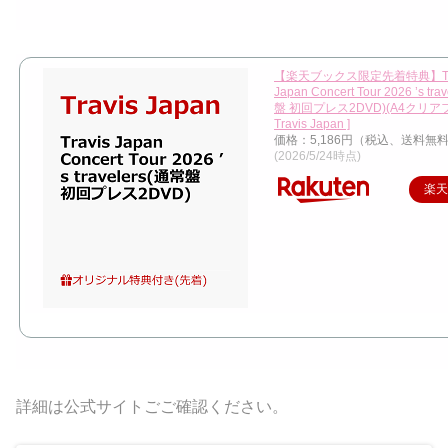
【楽天ブックス限定先着特典】Tra
Japan Concert Tour 2026 ’s tr
盤 初回プレス2DVD)(A4クリアフ
Travis Japan ]
価格：5,186円（税込、送料無料
(2026/5/24時点)
楽
詳細は公式サイトごご確認ください。