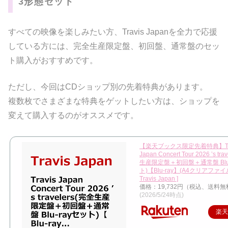
3形態セット
すべての映像を楽しみたい方、Travis Japanを全力で応援
している方には、完全生産限定盤、初回盤、通常盤のセッ
ト購入がおすすめです。
ただし、今回はCDショップ別の先着特典があります。
複数枚でさまざまな特典をゲットしたい方は、ショップを
変えて購入するのがオススメです。
【楽天ブックス限定先着特典】Tra
Japan Concert Tour 2026 ’s tr
生産限定盤＋初回盤＋通常盤 Blu-
ト)【Blu-ray】(A4クリアファイル(
Travis Japan ]
価格：19,732円（税込、送料無
(2026/5/24時点)
楽