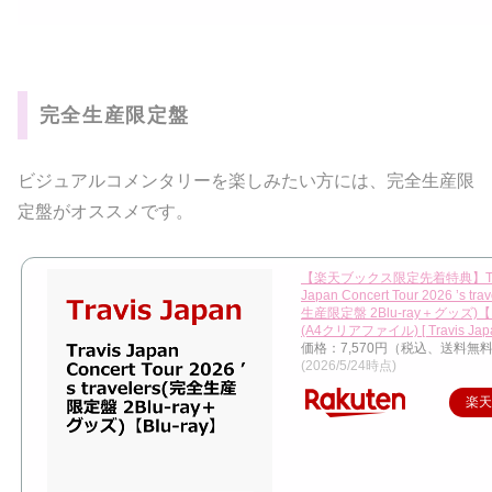
完全生産限定盤
ビジュアルコメンタリーを楽しみたい方には、完全生産限
定盤がオススメです。
【楽天ブックス限定先着特典】Tra
Japan Concert Tour 2026 ’s tr
生産限定盤 2Blu-ray＋グッズ)【B
(A4クリアファイル) [ Travis Japa
価格：7,570円（税込、送料無料
(2026/5/24時点)
楽