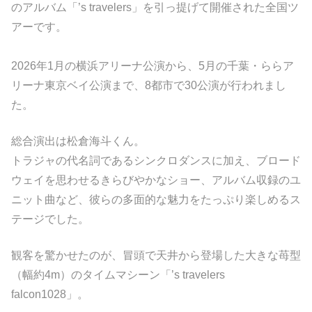
のアルバム「’s travelers」を引っ提げて開催された全国ツ
アーです。
2026年1月の横浜アリーナ公演から、5月の千葉・ららア
リーナ東京ベイ公演まで、8都市で30公演が行われまし
た。
総合演出は松倉海斗くん。
トラジャの代名詞であるシンクロダンスに加え、ブロード
ウェイを思わせるきらびやかなショー、アルバム収録のユ
ニット曲など、彼らの多面的な魅力をたっぷり楽しめるス
テージでした。
観客を驚かせたのが、冒頭で天井から登場した大きな苺型
（幅約4m）のタイムマシーン「’s travelers
falcon1028」。