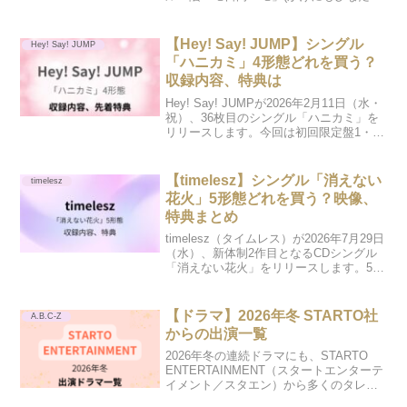
も）をリリースします。アリーナツアー
「Travis Japan Concert Tour 2026 ’s t...
【Hey! Say! JUMP】シングル
Hey! Say! JUMP
「ハニカミ」4形態どれを買う？
収録内容、特典は
Hey! Say! JUMPが2026年2月11日（水・
祝）、36枚目のシングル「ハニカミ」を
リリースします。今回は初回限定盤1・初
回限定盤2・通常盤・バレンタイン盤（フ
ァミクラストアオンライン限定）の4形態
があり、どれを買うのがいいのか迷...
【timelesz】シングル「消えない
timelesz
花火」5形態どれを買う？映像、
特典まとめ
timelesz（タイムレス）が2026年7月29日
（水）、新体制2作目となるCDシングル
「消えない花火」をリリースします。5月
14日に発表されました。今回は、初回限
定盤A、初回限定盤B、通常盤、
UNIVERSAL MUSIC STORE ...
【ドラマ】2026年冬 STARTO社
A.B.C-Z
からの出演一覧
2026年冬の連続ドラマにも、STARTO
ENTERTAINMENT（スタートエンターテ
イメント／スタエン）から多くのタレン
トが出演します。誰がどんな作品に挑む