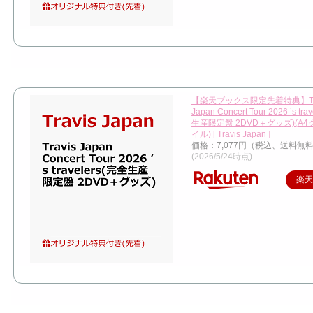
【楽天ブックス限定先着特典】Tra
Japan Concert Tour 2026 ’s tr
生産限定盤 2DVD＋グッズ)(A
イル) [ Travis Japan ]
価格：7,077円（税込、送料無料
(2026/5/24時点)
楽