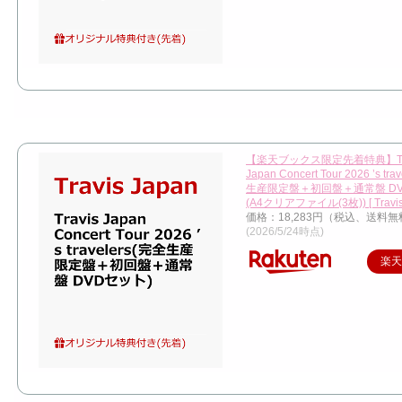
【楽天ブックス限定先着特典】Tra
Japan Concert Tour 2026 ’s tr
生産限定盤＋初回盤＋通常盤 DV
(A4クリアファイル(3枚)) [ Travis 
価格：18,283円（税込、送料無
(2026/5/24時点)
楽