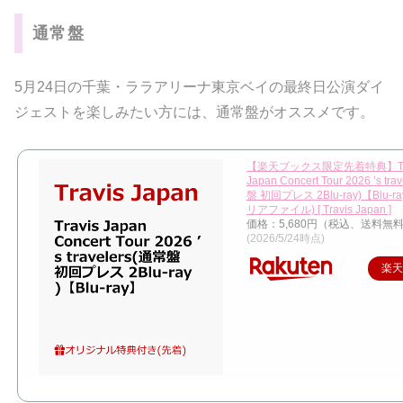
通常盤
5月24日の千葉・ララアリーナ東京ベイの最終日公演ダイ
ジェストを楽しみたい方には、通常盤がオススメです。
【楽天ブックス限定先着特典】Tra
Japan Concert Tour 2026 ’s tr
盤 初回プレス 2Blu-ray)【Blu-r
リアファイル) [ Travis Japan ]
価格：5,680円（税込、送料無料
(2026/5/24時点)
楽