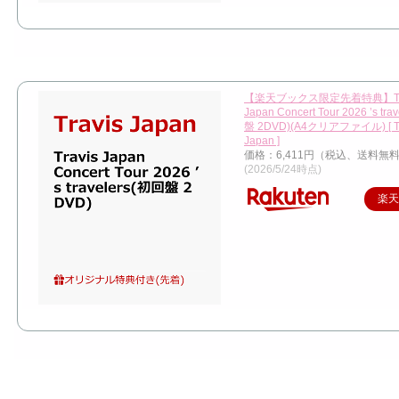
【楽天ブックス限定先着特典】Tra
Japan Concert Tour 2026 ’s tr
盤 2DVD)(A4クリアファイル) [ Tr
Japan ]
価格：6,411円（税込、送料無料
(2026/5/24時点)
楽