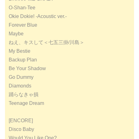
O-Shan-Tee
Okie Dokie! -Acoustic ver.-
Forever Blue
Maybe
ねえ、キスして＜七五三掛/川島＞
My Bestie
Backup Plan
Be Your Shadow
Go Dummy
Diamonds
踊らなきゃ損
Teenage Dream
[ENCORE]
Disco Baby
Would You Like One?